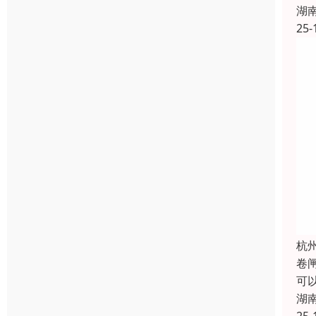
湖
25-
杭
卷
可
湖