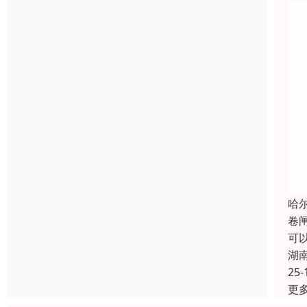
哈
卷
可
湖
25-
更