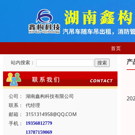
首页
产
站内搜索：
公司：
湖南鑫构科技有限公司
20
联系：
代经理
邮箱：
3151314958@QQ.COM
手机：
19356812779
13787159069