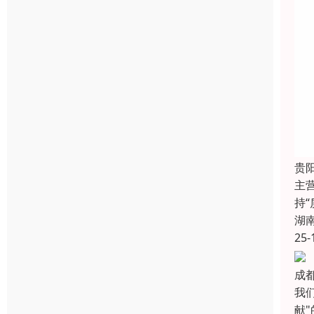
贵
主
持
湖
25-
成
我
献