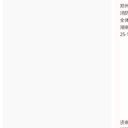
郑
消
全
湖
25-
济