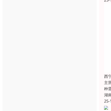
25-
西
主
种
湖
25-