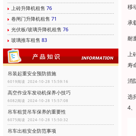
移
上砖升降机租售
76
卷闸门升降机租售
71
承
光伏板/玻璃升降机租售
76
耐
玻璃推车租售
83
上
寿
吊装起重安全预防措施
消
6019阅读 2024-10-28 15:59:16
高空作业车发动机保养小技巧
选
6082阅读 2024-10-28 15:57:08
4
吊车租赁吊车保养的重要性
6075阅读 2024-10-28 15:50:32
吊车出租安全防范事项