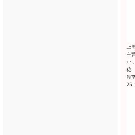
上
主
小
稳
湖
25-