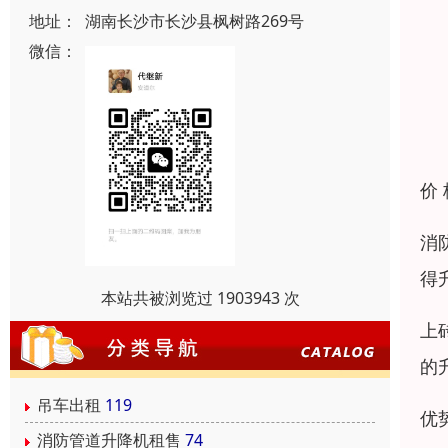
地址：
湖南长沙市长沙县枫树路269号
微信：
价
消
得
本站共被浏览过 1903943 次
上
的
吊车出租
119
优
消防管道升降机租售
74