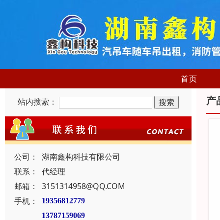
首页
产
站内搜索：
公司：
湖南鑫构科技有限公司
联系：
代经理
邮箱：
3151314958@QQ.COM
手机：
19356812779
13787159069