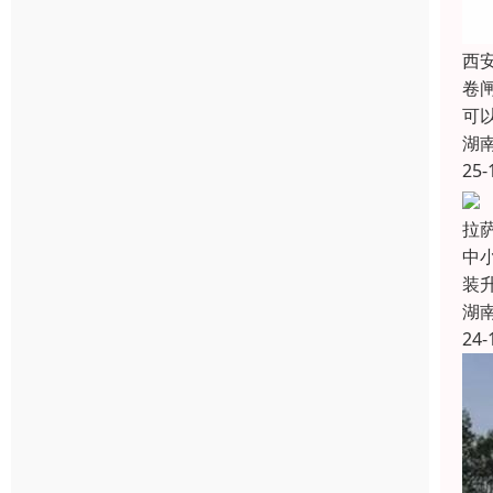
西
卷
可
湖
25-
拉
中
装
湖
24-