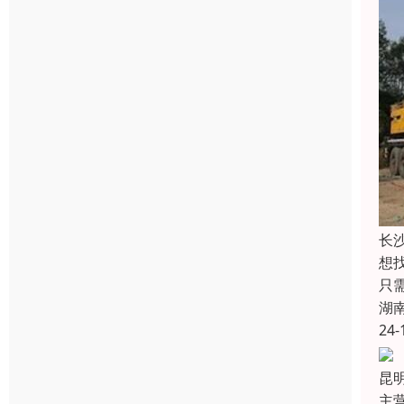
长
想
只
湖
24-
昆
主