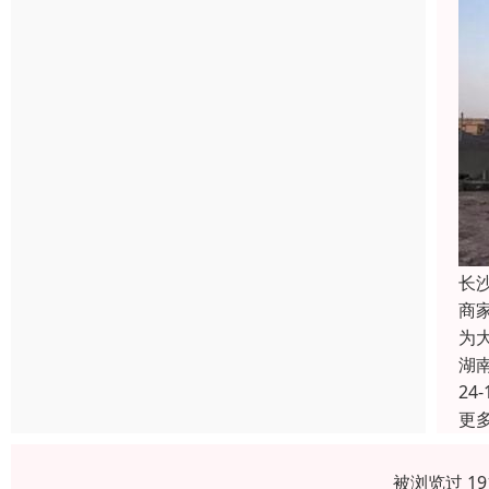
长
商
为
湖
24-
更
被浏览过 1