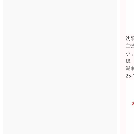
沈
主
小
稳
湖
25-