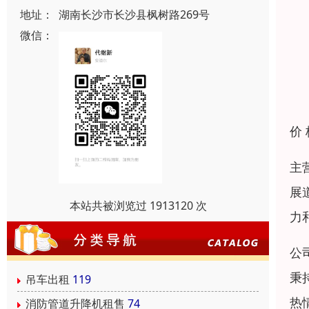
地址：
湖南长沙市长沙县枫树路269号
微信：
价
主
展
本站共被浏览过 1913120 次
力
公
秉
吊车出租
119
热
消防管道升降机租售
74