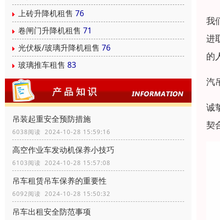
上砖升降机租售
76
我
卷闸门升降机租售
71
进
光伏板/玻璃升降机租售
76
的
玻璃推车租售
83
汽
诚
吊装起重安全预防措施
契
6038阅读 2024-10-28 15:59:16
高空作业车发动机保养小技巧
6103阅读 2024-10-28 15:57:08
吊车租赁吊车保养的重要性
6092阅读 2024-10-28 15:50:32
吊车出租安全防范事项