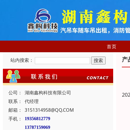
首页
产
站内搜索：
公司：
湖南鑫构科技有限公司
20
联系：
代经理
邮箱：
3151314958@QQ.COM
手机：
19356812779
13787159069