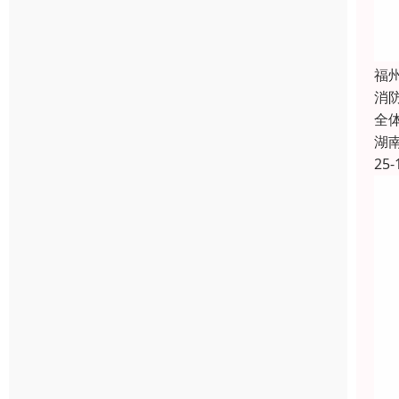
福
消
全
湖
25-