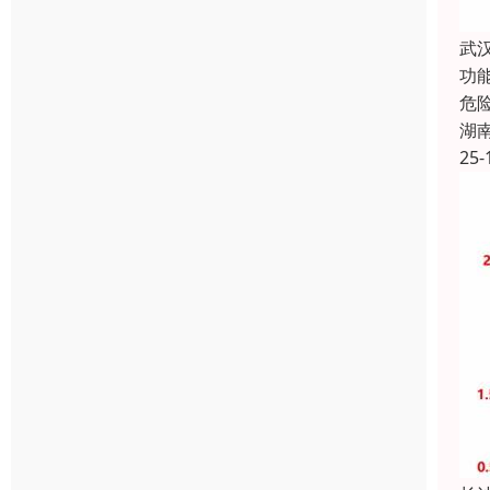
武
功
危
湖
25-