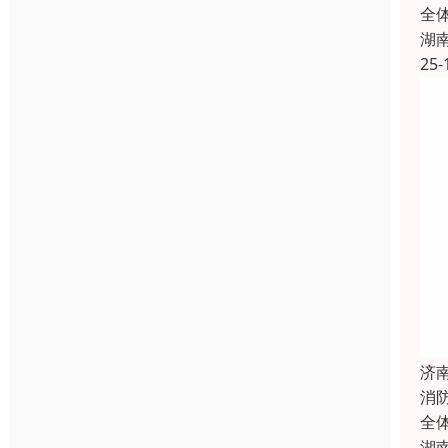
全
湖
25-
济
消
全
湖