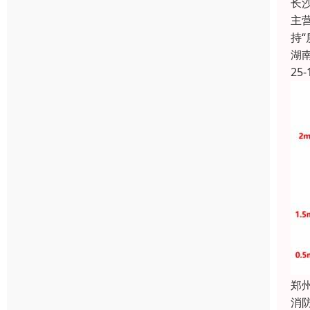
长
主
持
湖
25-
郑
消