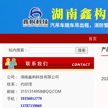
首页
产
站内搜索：
公司：
湖南鑫构科技有限公司
20
联系：
代经理
邮箱：
3151314958@QQ.COM
手机：
19356812779
13787159069