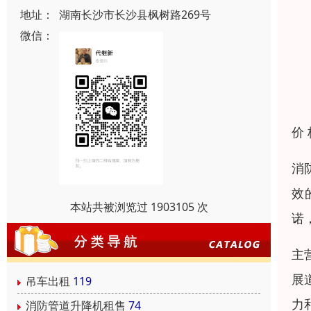
地址：
湖南长沙市长沙县枫树路269号
微信：
价
消
效
本站共被浏览过 1903105 次
诺
主
展
吊车出租
119
力
消防管道升降机租售
74