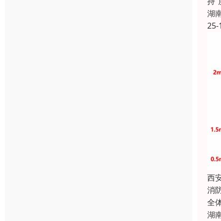
持
湖
25-
西
消
全
湖