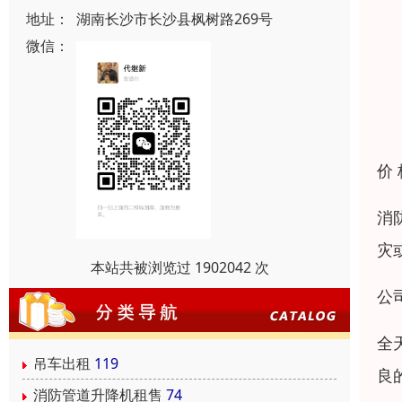
地址：
湖南长沙市长沙县枫树路269号
微信：
价
消
灾
本站共被浏览过 1902042 次
公
全
吊车出租
119
良
消防管道升降机租售
74