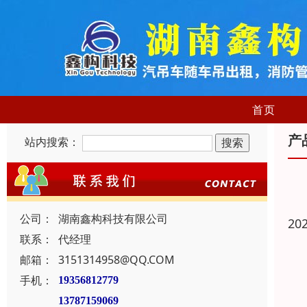
首页
产
站内搜索：
公司：
湖南鑫构科技有限公司
20
联系：
代经理
邮箱：
3151314958@QQ.COM
手机：
19356812779
13787159069