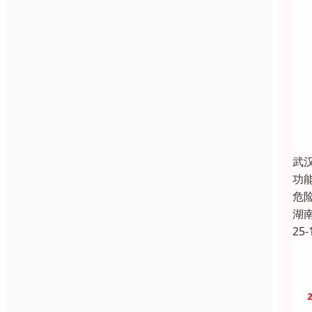
武
功
危
湖
25-