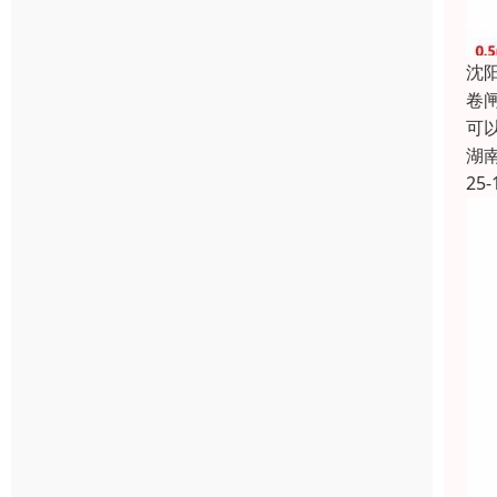
沈
卷
可
湖
25-