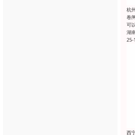
杭
卷
可
湖
25-
西