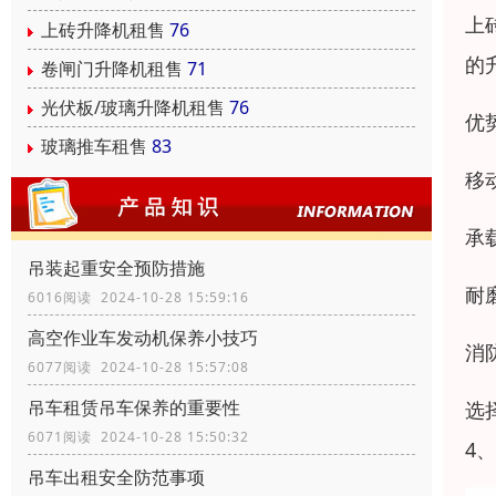
上
上砖升降机租售
76
的
卷闸门升降机租售
71
光伏板/玻璃升降机租售
76
优
玻璃推车租售
83
移
承
吊装起重安全预防措施
耐
6016阅读 2024-10-28 15:59:16
高空作业车发动机保养小技巧
消
6077阅读 2024-10-28 15:57:08
吊车租赁吊车保养的重要性
选
6071阅读 2024-10-28 15:50:32
4
吊车出租安全防范事项